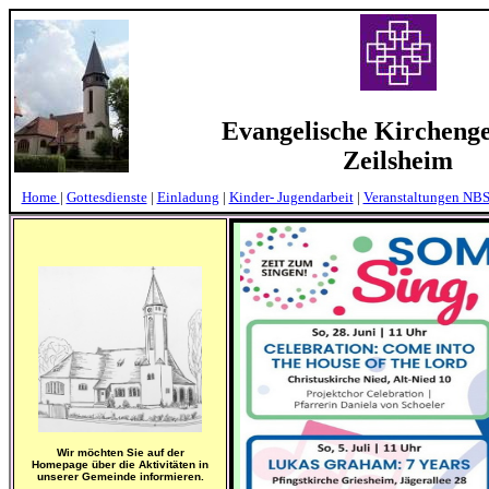
Evangelische Kircheng
Zeilsheim
Home
|
Gottesdienste
|
Einladung
|
Kinder- Jugendarbeit
|
Veranstaltungen NB
Wir möchten Sie auf der
Homepage über die Aktivitäten in
unserer Gemeinde informieren.